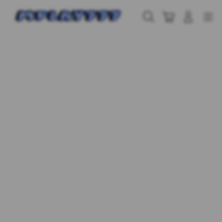
Skip
to
Cari
Troli
Login
Navigation
content