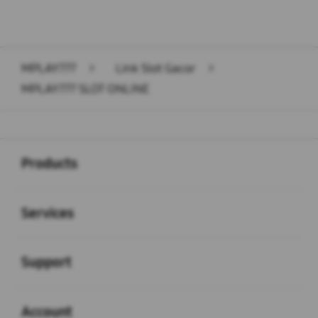
MPLAY777
>
Link Slot Gacor
>
MPLAY777 SLOT ONLINE
Buka
Footer Navigation
Products
Buka
Services
Buka
Support
Buka
Account